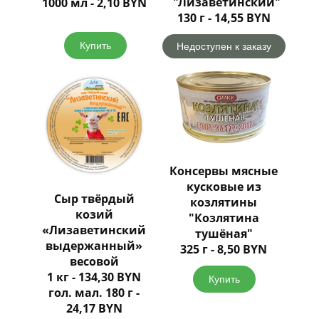
"Лизаветинский"
1000 мл - 2,10 BYN
130 г - 14,55 BYN
Купить
Недоступен к заказу
Консервы мясные
кусковые из
Сыр твёрдый
козлятины
козий
"Козлятина
«Лизаветинский
тушёная"
выдержанный»
325 г - 8,50 BYN
весовой
1 кг - 134,30 BYN
Купить
гол. мал. 180 г -
24,17 BYN