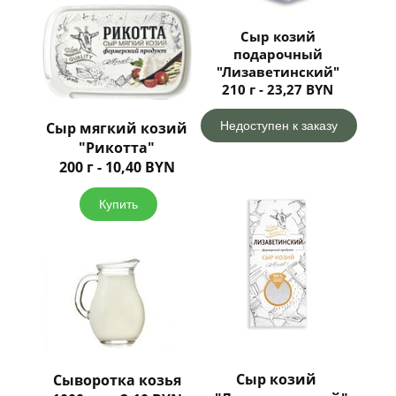
Сыр козий
подарочный
"Лизаветинский"
210 г - 23,27 BYN
Недоступен к заказу
Сыр мягкий козий
"Рикотта"
200 г - 10,40 BYN
Купить
Сыр козий
Сыворотка козья