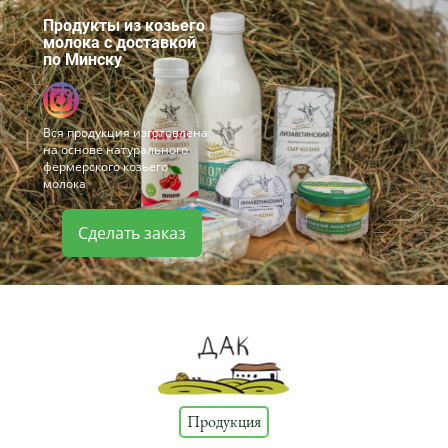
Продукты из козьего
молока с доставкой
​по Минску
Вся продукция изготовлена
на основе натурального
фермерского козьего
молока
Сделать заказ
Продукция